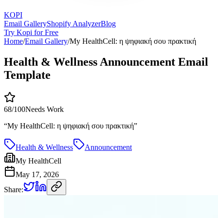
KOPI
Email Gallery
Shopify Analyzer
Blog
Try Kopi for Free
Home
/
Email Gallery
/
My HealthCell: η ψηφιακή σου πρακτική
Health & Wellness Announcement Email
Template
68
/100
Needs Work
“
My HealthCell: η ψηφιακή σου πρακτική
”
Health & Wellness
Announcement
My HealthCell
May 17, 2026
Share: