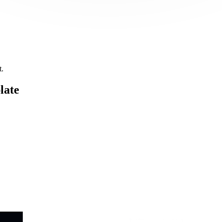
t.
late